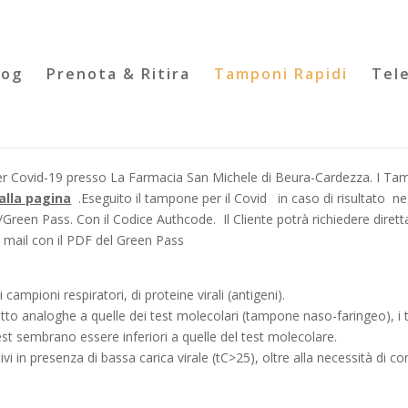
log
Prenota & Ritira
Tamponi Rapidi
Tele
i per Covid-19 presso La Farmacia San Michele di Beura-Cardezza. I T
alla pagina
.Eseguito il tampone per il Covid in caso di risultato ne
reen Pass. Con il Codice Authcode. Il Cliente potrà richiedere diret
 mail con il PDF del Green Pass
 campioni respiratori, di proteine virali (antigeni).
tto analoghe a quelle dei test molecolari (tampone naso-faringeo), i t
 test sembrano essere inferiori a quelle del test molecolare.
tivi in presenza di bassa carica virale (tC>25), oltre alla necessità di c