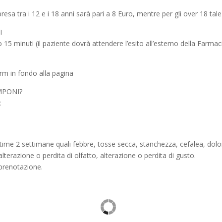
resa tra i 12 e i 18 anni sarà pari a 8 Euro, mentre per gli over 18 tal
I
15 minuti (il paziente dovrà attendere l’esito all’esterno della Farmaci
orm in fondo alla pagina
MPONI?
:
ultime 2 settimane quali febbre, tosse secca, stanchezza, cefalea, dolo
lterazione o perdita di olfatto, alterazione o perdita di gusto.
 prenotazione.