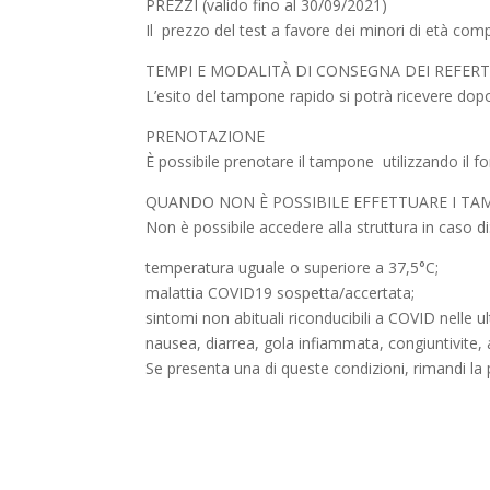
PREZZI (valido fino al 30/09/2021)
Il prezzo del test a favore dei minori di età comp
TEMPI E MODALITÀ DI CONSEGNA DEI REFERT
L’esito del tampone rapido si potrà ricevere dopo 
PRENOTAZIONE
È possibile prenotare il tampone utilizzando il f
QUANDO NON È POSSIBILE EFFETTUARE I TA
Non è possibile accedere alla struttura in caso di
temperatura uguale o superiore a 37,5°C;
malattia COVID19 sospetta/accertata;
sintomi non abituali riconducibili a COVID nelle 
nausea, diarrea, gola infiammata, congiuntivite, a
Se presenta una di queste condizioni, rimandi la