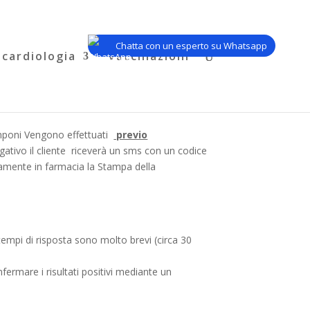
Chatta con un esperto su Whatsapp
cardiologia
Vaccinazioni
amponi Vengono effettuati
previo
gativo il cliente riceverà un sms con un codice
tamente in farmacia la Stampa della
empi di risposta sono molto brevi (circa 30
onfermare i risultati positivi mediante un